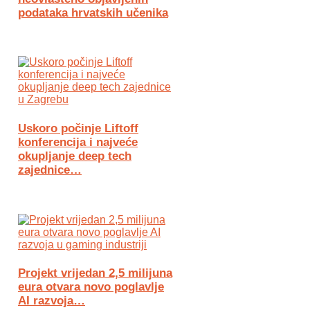
podataka hrvatskih učenika
Uskoro počinje Liftoff
konferencija i najveće
okupljanje deep tech
zajednice…
Projekt vrijedan 2,5 milijuna
eura otvara novo poglavlje
AI razvoja…