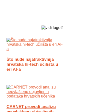
Biz Tech web portal powered by
Što nude najatraktivnija
hrvatska hi-tech učilišta u
eri AI-a
CARNET provodi analizu
neovlašteno objavljenih