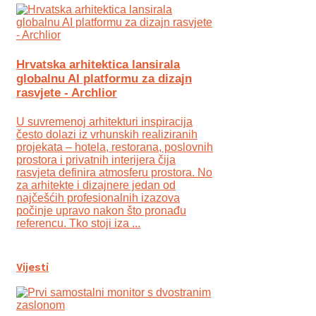
Hrvatska arhitektica lansirala
globalnu AI platformu za dizajn
rasvjete - Archlior
U suvremenoj arhitekturi inspiracija
često dolazi iz vrhunskih realiziranih
projekata – hotela, restorana, poslovnih
prostora i privatnih interijera čija
rasvjeta definira atmosferu prostora. No
za arhitekte i dizajnere jedan od
najčešćih profesionalnih izazova
počinje upravo nakon što pronađu
referencu. Tko stoji iza ...
Vijesti