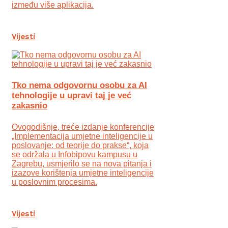
između više aplikacija.
Vijesti
Tko nema odgovornu osobu za AI
tehnologije u upravi taj je već
zakasnio
Ovogodišnje, treće izdanje konferencije
„Implementacija umjetne inteligencije u
poslovanje: od teorije do prakse“, koja
se održala u Infobipovu kampusu u
Zagrebu, usmjerilo se na nova pitanja i
izazove korištenja umjetne inteligencije
u poslovnim procesima.
Vijesti