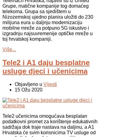
Telemach Hrvatska, najavili su iz United
Grupe, matične kompanije tog domaćeg
telekoma. Grupa sa sjedištem u
Nizozemskoj ujedno planira uložiti do 230
milijuna eura u daljnju modernizaciju
mobilne mreže za potpuno 5G iskustvo i
izgradnju najsuvremenije optičke mreže u
toj hrvatskoj kompaniji.
Više...
Tele2 i A1 daju besplatne
usluge djeci i učenicima
Objavljeno u
Vijesti
15 Ožu 2020
Tele2 učenicima omogućava besplatan
podatkovni promet za korištenje edukativnih
sadržaja dok traje nastava na daljinu, a A1
Hrvatska će svim korisnicima TV usluge od