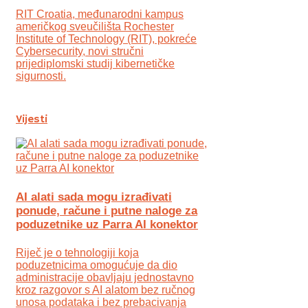
RIT Croatia, međunarodni kampus
američkog sveučilišta Rochester
Institute of Technology (RIT), pokreće
Cybersecurity, novi stručni
prijediplomski studij kibernetičke
sigurnosti.
Vijesti
AI alati sada mogu izrađivati
ponude, račune i putne naloge za
poduzetnike uz Parra AI konektor
Riječ je o tehnologiji koja
poduzetnicima omogućuje da dio
administracije obavljaju jednostavno
kroz razgovor s AI alatom bez ručnog
unosa podataka i bez prebacivanja