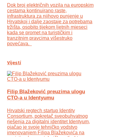
Dok broj električnih vozila na europskim
cestama kontinuirano raste,
infrastruktura za njihovo punjenje u
Hrvatskoj i dalje zaostaje za potrebama
tržišta, osobito tijekom ljetnih mjeseci
kada se promet na turističkim i
tranzitnim pravcima višestruko
povećava.
Vijesti
Filip Blažeković preuzima ulogu
CTO-a u Identyumu
Hrvatski regtech startup Identity
Consortium, pokretač sveobuhvatnog
rješenja za digitalni identitet Identyum,
ojаčao je svoje tehničko vodstvo
imenovanjem Filipa Blažekovića na