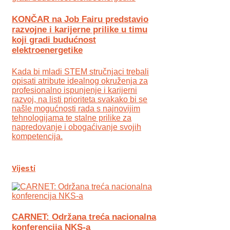
KONČAR na Job Fairu predstavio
razvojne i karijerne prilike u timu
koji gradi budućnost
elektroenergetike
Kada bi mladi STEM stručnjaci trebali
opisati atribute idealnog okruženja za
profesionalno ispunjenje i karijerni
razvoj, na listi prioriteta svakako bi se
našle mogućnosti rada s najnovijim
tehnologijama te stalne prilike za
napredovanje i obogaćivanje svojih
kompetencija.
Vijesti
CARNET: Održana treća nacionalna
konferencija NKS-a