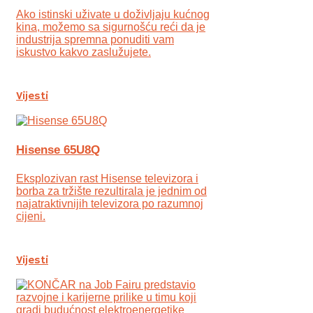
Ako istinski uživate u doživljaju kućnog
kina, možemo sa sigurnošću reći da je
industrija spremna ponuditi vam
iskustvo kakvo zaslužujete.
Vijesti
Hisense 65U8Q
Eksplozivan rast Hisense televizora i
borba za tržište rezultirala je jednim od
najatraktivnijih televizora po razumnoj
cijeni.
Vijesti