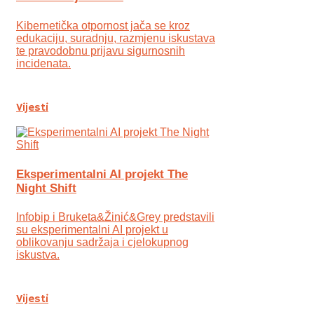
Kibernetička otpornost jača se kroz
edukaciju, suradnju, razmjenu iskustava
te pravodobnu prijavu sigurnosnih
incidenata.
Vijesti
Eksperimentalni AI projekt The
Night Shift
Infobip i Bruketa&Žinić&Grey predstavili
su eksperimentalni AI projekt u
oblikovanju sadržaja i cjelokupnog
iskustva.
Vijesti