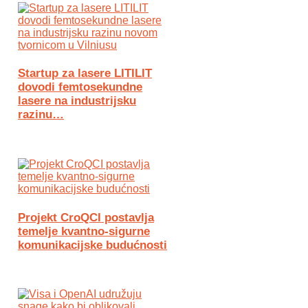
Startup za lasere LITILIT
dovodi femtosekundne
lasere na industrijsku
razinu…
Projekt CroQCI postavlja
temelje kvantno-sigurne
komunikacijske budućnosti