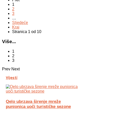
1
2
3
…
Sljedeće
Kraj
Stranica 1 od 10
Više...
1
2
3
Prev
Next
Vijesti
Qelo ubrzava širenje mreže
punionica uoči turističke sezone