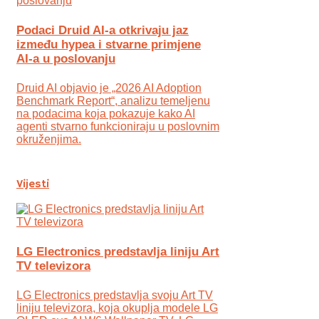
Podaci Druid AI-a otkrivaju jaz
između hypea i stvarne primjene
AI-a u poslovanju
Druid AI objavio je „2026 AI Adoption
Benchmark Report“, analizu temeljenu
na podacima koja pokazuje kako AI
agenti stvarno funkcioniraju u poslovnim
okruženjima.
Vijesti
LG Electronics predstavlja liniju Art
TV televizora
LG Electronics predstavlja svoju Art TV
liniju televizora, koja okuplja modele LG