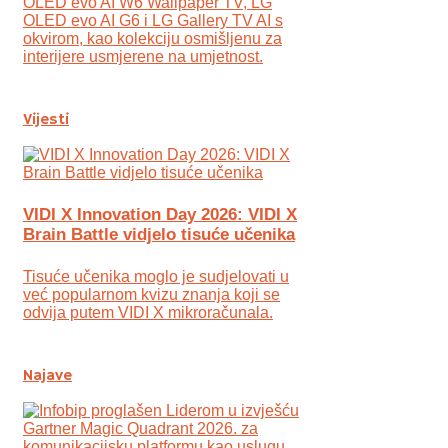
OLED evo AI W6 Wallpaper TV, LG
OLED evo AI G6 i LG Gallery TV AI s
okvirom, kao kolekciju osmišljenu za
interijere usmjerene na umjetnost.
Vijesti
VIDI X Innovation Day 2026: VIDI X
Brain Battle vidjelo tisuće učenika
Tisuće učenika moglo je sudjelovati u
već popularnom kvizu znanja koji se
odvija putem VIDI X mikroračunala.
Najave