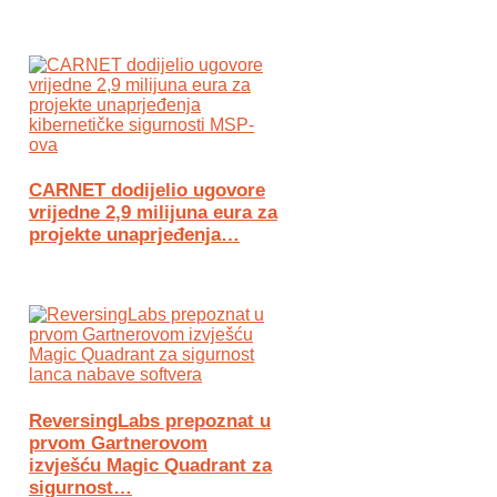
CARNET dodijelio ugovore
vrijedne 2,9 milijuna eura za
projekte unaprjeđenja…
ReversingLabs prepoznat u
prvom Gartnerovom
izvješću Magic Quadrant za
sigurnost…