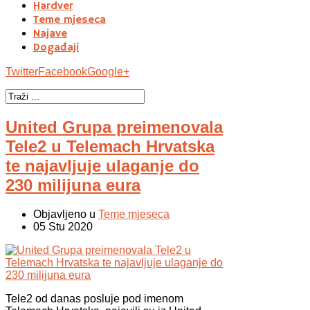
Hardver
Teme mjeseca
Najave
Događaji
Twitter
Facebook
Google+
United Grupa preimenovala
Tele2 u Telemach Hrvatska
te najavljuje ulaganje do
230 milijuna eura
Objavljeno u
Teme mjeseca
05 Stu 2020
Tele2 od danas posluje pod imenom