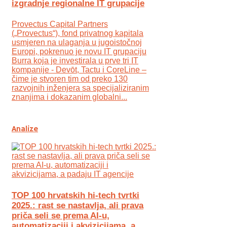
izgradnje regionalne IT grupacije
Provectus Capital Partners
(„Provectus“), fond privatnog kapitala
usmjeren na ulaganja u jugoistočnoj
Europi, pokrenuo je novu IT grupaciju
Burra koja je investirala u prve tri IT
kompanije - Devōt, Tactu i CoreLine –
čime je stvoren tim od preko 130
razvojnih inženjera sa specijaliziranim
znanjima i dokazanim globalni...
Analize
TOP 100 hrvatskih hi-tech tvrtki
2025.: rast se nastavlja, ali prava
priča seli se prema AI-u,
automatizaciji i akvizicijama, a