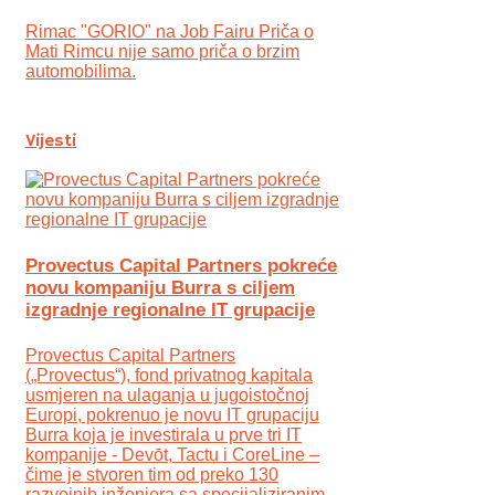
Rimac "GORIO" na Job Fairu Priča o
Mati Rimcu nije samo priča o brzim
automobilima.
Vijesti
Provectus Capital Partners pokreće
novu kompaniju Burra s ciljem
izgradnje regionalne IT grupacije
Provectus Capital Partners
(„Provectus“), fond privatnog kapitala
usmjeren na ulaganja u jugoistočnoj
Europi, pokrenuo je novu IT grupaciju
Burra koja je investirala u prve tri IT
kompanije - Devōt, Tactu i CoreLine –
čime je stvoren tim od preko 130
razvojnih inženjera sa specijaliziranim