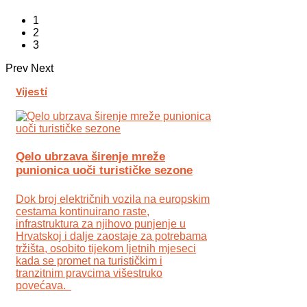
1
2
3
Prev
Next
Vijesti
Qelo ubrzava širenje mreže
punionica uoči turističke sezone
Dok broj električnih vozila na europskim
cestama kontinuirano raste,
infrastruktura za njihovo punjenje u
Hrvatskoj i dalje zaostaje za potrebama
tržišta, osobito tijekom ljetnih mjeseci
kada se promet na turističkim i
tranzitnim pravcima višestruko
povećava.