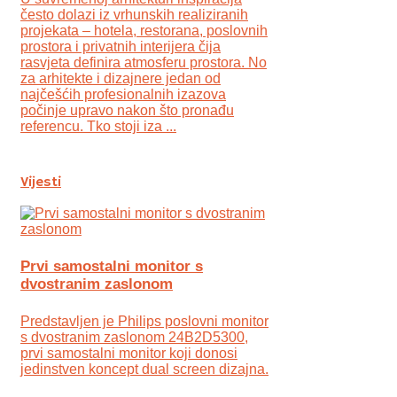
često dolazi iz vrhunskih realiziranih
projekata – hotela, restorana, poslovnih
prostora i privatnih interijera čija
rasvjeta definira atmosferu prostora. No
za arhitekte i dizajnere jedan od
najčešćih profesionalnih izazova
počinje upravo nakon što pronađu
referencu. Tko stoji iza ...
Vijesti
Prvi samostalni monitor s
dvostranim zaslonom
Predstavljen je Philips poslovni monitor
s dvostranim zaslonom 24B2D5300,
prvi samostalni monitor koji donosi
jedinstven koncept dual screen dizajna.