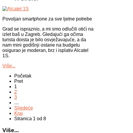
Povoljan smartphone za sve ljetne potrebe
Grad se ispraznio, a mi smo odlučili otići na
izlet baš u Zagreb. Gledajući ga očima
turista doista je bilo osvježavajuće, a da
nam mini godišnji ostane na budgetu
osigurao je moderan, brz i isplativ Alcatel
1S.
Više...
Početak
Pret
1
2
3
…
Sljedeće
Kraj
Stranica 1 od 8
Više...