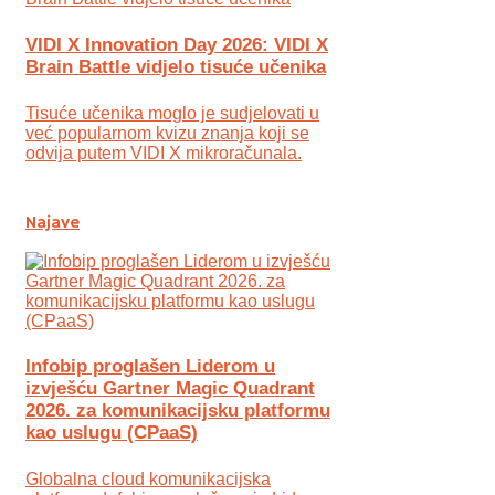
VIDI X Innovation Day 2026: VIDI X
Brain Battle vidjelo tisuće učenika
Tisuće učenika moglo je sudjelovati u
već popularnom kvizu znanja koji se
odvija putem VIDI X mikroračunala.
Najave
Infobip proglašen Liderom u
izvješću Gartner Magic Quadrant
2026. za komunikacijsku platformu
kao uslugu (CPaaS)
Globalna cloud komunikacijska