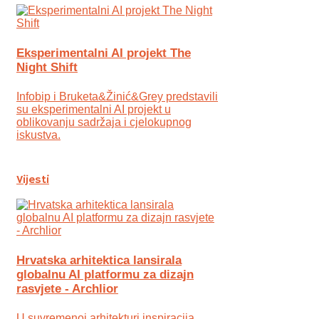
Eksperimentalni AI projekt The
Night Shift
Infobip i Bruketa&Žinić&Grey predstavili
su eksperimentalni AI projekt u
oblikovanju sadržaja i cjelokupnog
iskustva.
Vijesti
Hrvatska arhitektica lansirala
globalnu AI platformu za dizajn
rasvjete - Archlior
U suvremenoj arhitekturi inspiracija