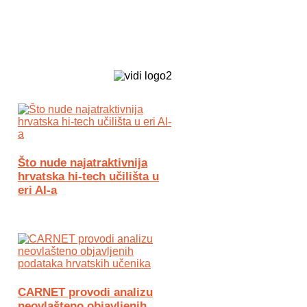
Biz Tech web portal powered by
Što nude najatraktivnija
hrvatska hi-tech učilišta u
eri AI-a
CARNET provodi analizu
neovlašteno objavljenih