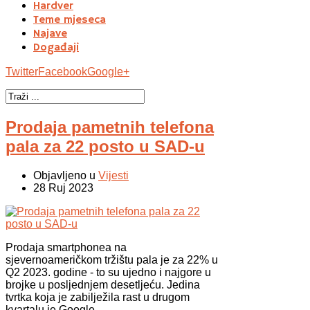
Hardver
Teme mjeseca
Najave
Događaji
Twitter
Facebook
Google+
Prodaja pametnih telefona
pala za 22 posto u SAD-u
Objavljeno u
Vijesti
28 Ruj 2023
Prodaja smartphonea na
sjevernoameričkom tržištu pala je za 22% u
Q2 2023. godine - to su ujedno i najgore u
brojke u posljednjem desetljeću. Jedina
tvrtka koja je zabilježila rast u drugom
kvartalu je Google.