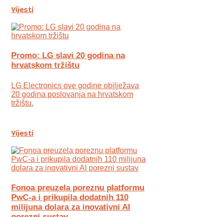
Vijesti
Promo: LG slavi 20 godina na
hrvatskom tržištu
LG Electronics ove godine obilježava
20 godina poslovanja na hrvatskom
tržištu.
Vijesti
Fonoa preuzela poreznu platformu
PwC-a i prikupila dodatnih 110
milijuna dolara za inovativni AI
porezni sustav