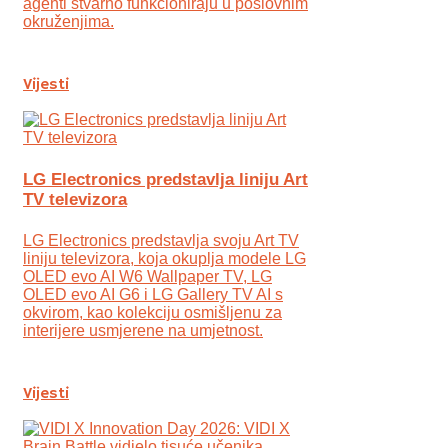
agenti stvarno funkcioniraju u poslovnim
okruženjima.
Vijesti
LG Electronics predstavlja liniju Art
TV televizora
LG Electronics predstavlja svoju Art TV
liniju televizora, koja okuplja modele LG
OLED evo AI W6 Wallpaper TV, LG
OLED evo AI G6 i LG Gallery TV AI s
okvirom, kao kolekciju osmišljenu za
interijere usmjerene na umjetnost.
Vijesti