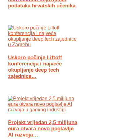
podataka hrvatskih učenika
Uskoro počinje Liftoff
konferencija i najveće
okupljanje deep tech
zajednice…
Projekt vrijedan 2,5 milijuna
eura otvara novo poglavlje
AI razvoja…