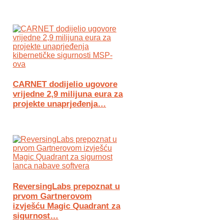
CARNET dodijelio ugovore
vrijedne 2,9 milijuna eura za
projekte unaprjeđenja…
ReversingLabs prepoznat u
prvom Gartnerovom
izvješću Magic Quadrant za
sigurnost…