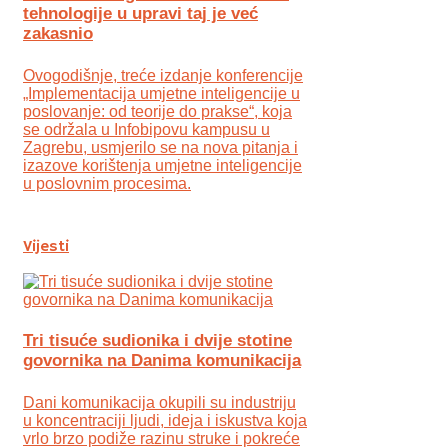
tehnologije u upravi taj je već
zakasnio
Ovogodišnje, treće izdanje konferencije
„Implementacija umjetne inteligencije u
poslovanje: od teorije do prakse“, koja
se održala u Infobipovu kampusu u
Zagrebu, usmjerilo se na nova pitanja i
izazove korištenja umjetne inteligencije
u poslovnim procesima.
Vijesti
Tri tisuće sudionika i dvije stotine
govornika na Danima komunikacija
Dani komunikacija okupili su industriju
u koncentraciji ljudi, ideja i iskustva koja
vrlo brzo podiže razinu struke i pokreće