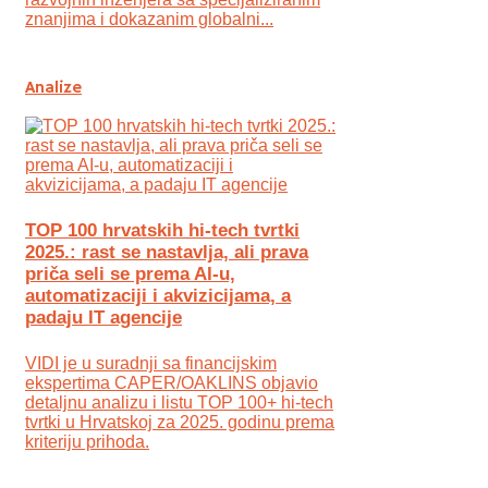
znanjima i dokazanim globalni...
Analize
TOP 100 hrvatskih hi-tech tvrtki
2025.: rast se nastavlja, ali prava
priča seli se prema AI-u,
automatizaciji i akvizicijama, a
padaju IT agencije
VIDI je u suradnji sa financijskim
ekspertima CAPER/OAKLINS objavio
detaljnu analizu i listu TOP 100+ hi-tech
tvrtki u Hrvatskoj za 2025. godinu prema
kriteriju prihoda.