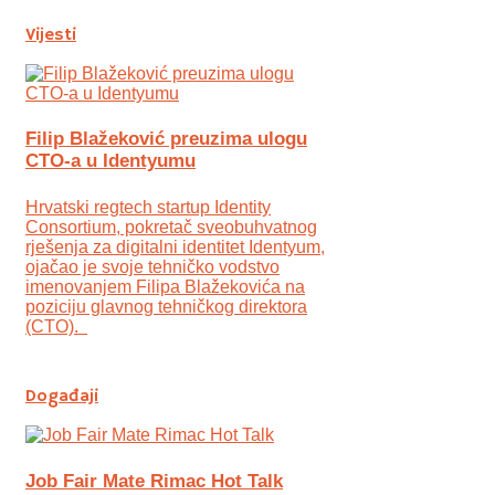
Vijesti
Filip Blažeković preuzima ulogu
CTO-a u Identyumu
Hrvatski regtech startup Identity
Consortium, pokretač sveobuhvatnog
rješenja za digitalni identitet Identyum,
ojаčao je svoje tehničko vodstvo
imenovanjem Filipa Blažekovića na
poziciju glavnog tehničkog direktora
(CTO).
Događaji
Job Fair Mate Rimac Hot Talk