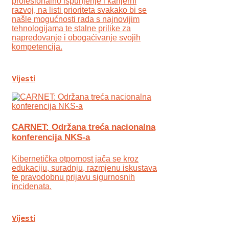
profesionalno ispunjenje i karijerni
razvoj, na listi prioriteta svakako bi se
našle mogućnosti rada s najnovijim
tehnologijama te stalne prilike za
napredovanje i obogaćivanje svojih
kompetencija.
Vijesti
CARNET: Održana treća nacionalna
konferencija NKS-a
Kibernetička otpornost jača se kroz
edukaciju, suradnju, razmjenu iskustava
te pravodobnu prijavu sigurnosnih
incidenata.
Vijesti