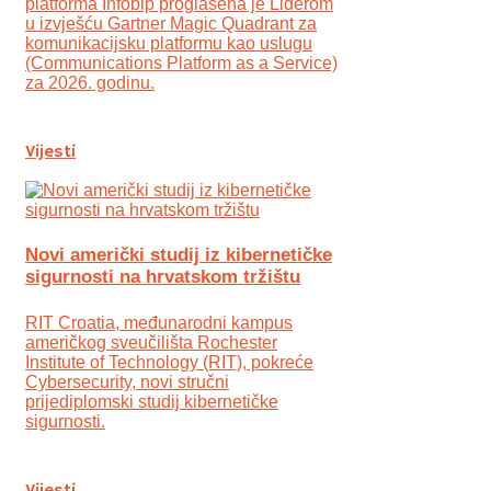
platforma Infobip proglašena je Liderom
u izvješću Gartner Magic Quadrant za
komunikacijsku platformu kao uslugu
(Communications Platform as a Service)
za 2026. godinu.
Vijesti
Novi američki studij iz kibernetičke
sigurnosti na hrvatskom tržištu
RIT Croatia, međunarodni kampus
američkog sveučilišta Rochester
Institute of Technology (RIT), pokreće
Cybersecurity, novi stručni
prijediplomski studij kibernetičke
sigurnosti.