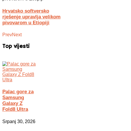
Hrvatsko softversko
rješenje upravlja velikom
pivovarom u Etiopiji
Prev
Next
Top vijesti
Palac gore za
Samsung
Galaxy Z
Fold8 Ultra
Srpanj 30, 2026