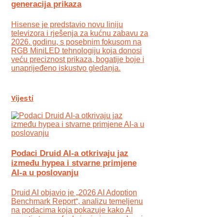
generacija prikaza
Hisense je predstavio novu liniju
televizora i rješenja za kućnu zabavu za
2026. godinu, s posebnim fokusom na
RGB MiniLED tehnologiju koja donosi
veću preciznost prikaza, bogatije boje i
unaprijeđeno iskustvo gledanja.
Vijesti
Podaci Druid AI-a otkrivaju jaz
između hypea i stvarne primjene
AI-a u poslovanju
Druid AI objavio je „2026 AI Adoption
Benchmark Report“, analizu temeljenu
na podacima koja pokazuje kako AI