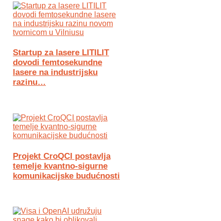
Startup za lasere LITILIT
dovodi femtosekundne
lasere na industrijsku
razinu…
Projekt CroQCI postavlja
temelje kvantno-sigurne
komunikacijske budućnosti