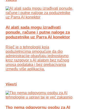
Vijesti
AI alati sada mogu izrađivati
ponude, račune i putne naloge za
poduzetnike uz Parra AI konektor
Riječ je o tehnologiji koja
poduzetnicima omogućuje da dio
administracije obavljaju jednostavno
kroz razgovor s AI alatom bez ručnog
unosa podataka i bez prebacivanja
između više aplikacija.
Vijesti
Tko nema odgovornu osobu za AI