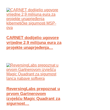
CARNET dodijelio ugovore
vrijedne 2,9 milijuna eura za
projekte unaprjeđenja…
ReversingLabs prepoznat u
prvom Gartnerovom
izvješću Magic Quadrant za
sigurnost…