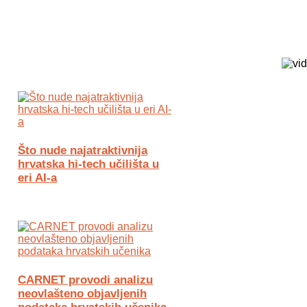
Biz Tech web portal powered by
Što nude najatraktivnija
hrvatska hi-tech učilišta u
eri AI-a
CARNET provodi analizu
neovlašteno objavljenih