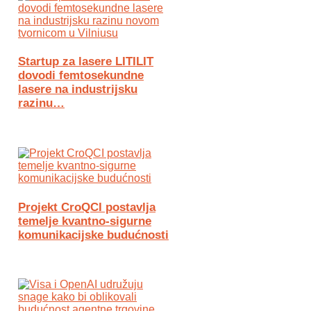
Startup za lasere LITILIT
dovodi femtosekundne
lasere na industrijsku
razinu…
Projekt CroQCI postavlja
temelje kvantno-sigurne
komunikacijske budućnosti