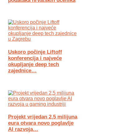
podataka hrvatskih učenika
Uskoro počinje Liftoff
konferencija i najveće
okupljanje deep tech
zajednice…
Projekt vrijedan 2,5 milijuna
eura otvara novo poglavlje
AI razvoja…