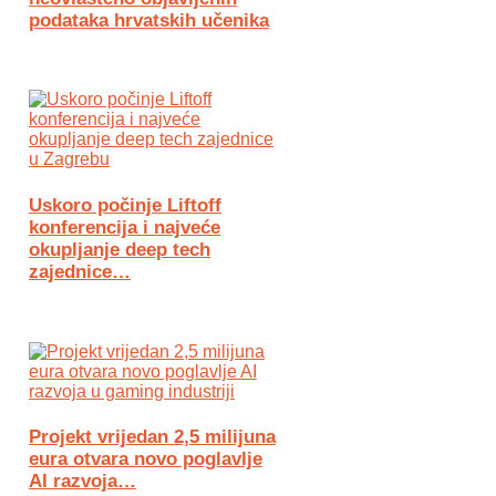
podataka hrvatskih učenika
Uskoro počinje Liftoff
konferencija i najveće
okupljanje deep tech
zajednice…
Projekt vrijedan 2,5 milijuna
eura otvara novo poglavlje
AI razvoja…