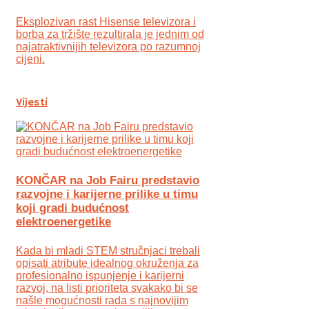
Eksplozivan rast Hisense televizora i
borba za tržište rezultirala je jednim od
najatraktivnijih televizora po razumnoj
cijeni.
Vijesti
KONČAR na Job Fairu predstavio
razvojne i karijerne prilike u timu
koji gradi budućnost
elektroenergetike
Kada bi mladi STEM stručnjaci trebali
opisati atribute idealnog okruženja za
profesionalno ispunjenje i karijerni
razvoj, na listi prioriteta svakako bi se
našle mogućnosti rada s najnovijim