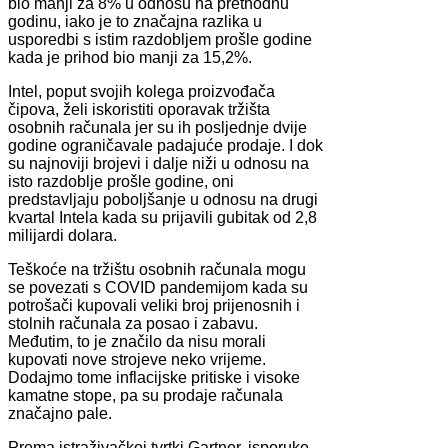
bio manji za 8% u odnosu na prethodnu
godinu, iako je to značajna razlika u
usporedbi s istim razdobljem prošle godine
kada je prihod bio manji za 15,2%.
Intel, poput svojih kolega proizvođača
čipova, želi iskoristiti oporavak tržišta
osobnih računala jer su ih posljednje dvije
godine ograničavale padajuće prodaje. I dok
su najnoviji brojevi i dalje niži u odnosu na
isto razdoblje prošle godine, oni
predstavljaju poboljšanje u odnosu na drugi
kvartal Intela kada su prijavili gubitak od 2,8
milijardi dolara.
Teškoće na tržištu osobnih računala mogu
se povezati s COVID pandemijom kada su
potrošači kupovali veliki broj prijenosnih i
stolnih računala za posao i zabavu.
Međutim, to je značilo da nisu morali
kupovati nove strojeve neko vrijeme.
Dodajmo tome inflacijske pritiske i visoke
kamatne stope, pa su prodaje računala
značajno pale.
Prema istraživačkoj tvrtki Gartner, isporuke