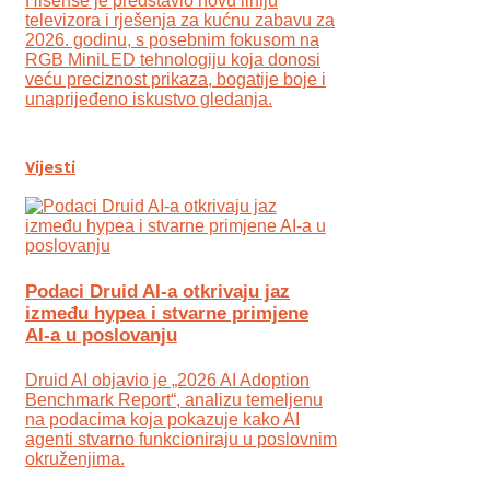
Hisense je predstavio novu liniju
televizora i rješenja za kućnu zabavu za
2026. godinu, s posebnim fokusom na
RGB MiniLED tehnologiju koja donosi
veću preciznost prikaza, bogatije boje i
unaprijeđeno iskustvo gledanja.
Vijesti
Podaci Druid AI-a otkrivaju jaz
između hypea i stvarne primjene
AI-a u poslovanju
Druid AI objavio je „2026 AI Adoption
Benchmark Report“, analizu temeljenu
na podacima koja pokazuje kako AI
agenti stvarno funkcioniraju u poslovnim
okruženjima.