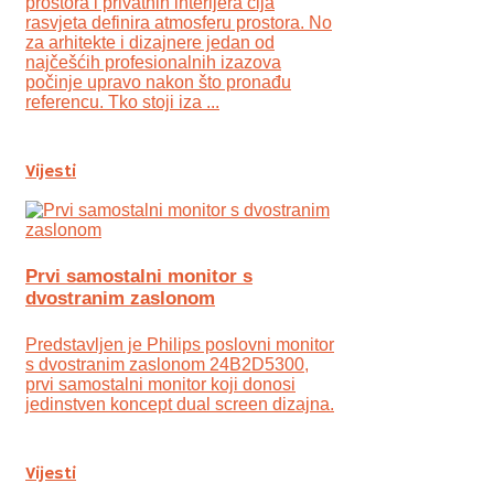
prostora i privatnih interijera čija
rasvjeta definira atmosferu prostora. No
za arhitekte i dizajnere jedan od
najčešćih profesionalnih izazova
počinje upravo nakon što pronađu
referencu. Tko stoji iza ...
Vijesti
Prvi samostalni monitor s
dvostranim zaslonom
Predstavljen je Philips poslovni monitor
s dvostranim zaslonom 24B2D5300,
prvi samostalni monitor koji donosi
jedinstven koncept dual screen dizajna.
Vijesti