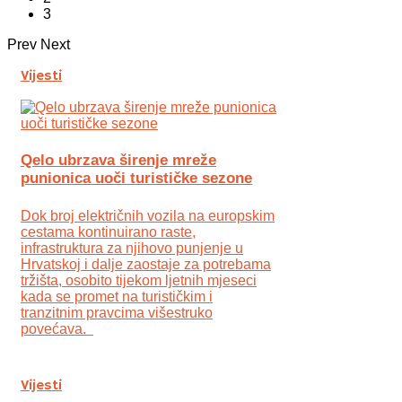
3
Prev
Next
Vijesti
Qelo ubrzava širenje mreže
punionica uoči turističke sezone
Dok broj električnih vozila na europskim
cestama kontinuirano raste,
infrastruktura za njihovo punjenje u
Hrvatskoj i dalje zaostaje za potrebama
tržišta, osobito tijekom ljetnih mjeseci
kada se promet na turističkim i
tranzitnim pravcima višestruko
povećava.
Vijesti