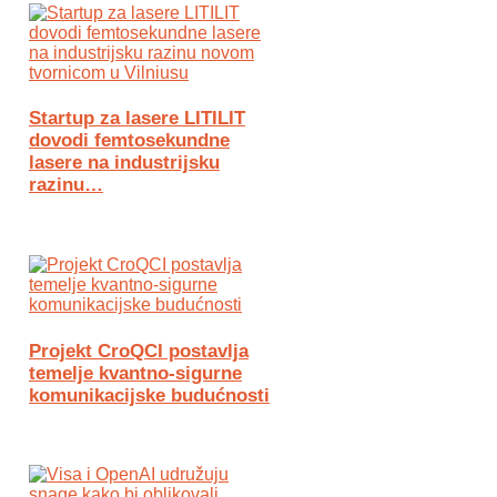
Startup za lasere LITILIT
dovodi femtosekundne
lasere na industrijsku
razinu…
Projekt CroQCI postavlja
temelje kvantno-sigurne
komunikacijske budućnosti