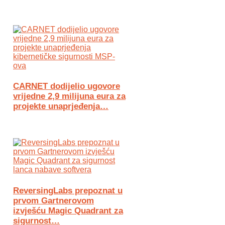
CARNET dodijelio ugovore
vrijedne 2,9 milijuna eura za
projekte unaprjeđenja…
ReversingLabs prepoznat u
prvom Gartnerovom
izvješću Magic Quadrant za
sigurnost…