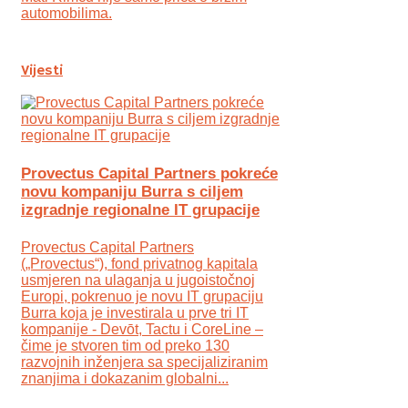
automobilima.
Vijesti
Provectus Capital Partners pokreće
novu kompaniju Burra s ciljem
izgradnje regionalne IT grupacije
Provectus Capital Partners
(„Provectus“), fond privatnog kapitala
usmjeren na ulaganja u jugoistočnoj
Europi, pokrenuo je novu IT grupaciju
Burra koja je investirala u prve tri IT
kompanije - Devōt, Tactu i CoreLine –
čime je stvoren tim od preko 130
razvojnih inženjera sa specijaliziranim
znanjima i dokazanim globalni...