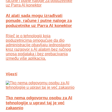
AI alati sada mogu izrađivati
ponude, račune i putne naloge za
poduzetnike uz Parra AI konektor
Riječ je o tehnologiji koja
poduzetnicima omogućuje da dio
administracije obavljaju jednostavno
kroz razgovor s AI alatom bez ručnog
unosa podataka i bez prebacivanja
između više aplikacija.
Vijesti
Tko nema odgovornu osobu za AI
tehnologije u upravi taj je već
zakasnio