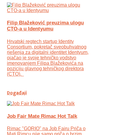
Filip Blažeković preuzima ulogu
CTO-a u Identyumu
Hrvatski regtech startup Identity
Consortium, pokretač sveobuhvatnog
rješenja za digitalni identitet Identyum,
ojаčao je svoje tehničko vodstvo
imenovanjem Filipa Blažekovića na
poziciju glavnog tehničkog direktora
(CTO).
Događaji
Job Fair Mate Rimac Hot Talk
Rimac "GORIO" na Job Fairu Priča o
Mati Rimcu nije samo priča o brzim