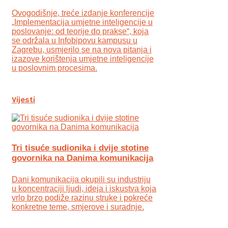
Ovogodišnje, treće izdanje konferencije
„Implementacija umjetne inteligencije u
poslovanje: od teorije do prakse“, koja
se održala u Infobipovu kampusu u
Zagrebu, usmjerilo se na nova pitanja i
izazove korištenja umjetne inteligencije
u poslovnim procesima.
Vijesti
Tri tisuće sudionika i dvije stotine
govornika na Danima komunikacija
Dani komunikacija okupili su industriju
u koncentraciji ljudi, ideja i iskustva koja
vrlo brzo podiže razinu struke i pokreće
konkretne teme, smjerove i suradnje.