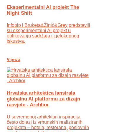
Eksperimentalni AI projekt The
Night Shift
Infobip i Bruketa&Žinić&Grey predstavili
su eksperimentalni AI projekt u
oblikovanju sadržaja i cjelokupnog
iskustva.
Vijesti
Hrvatska arhitektica lansirala
globalnu AI platformu za dizajn
rasvjete - Archlior
U suvremenoj arhitekturi inspiracija
često dolazi iz vrhunskih realiziranih
projekata – hotela, restorana, poslovnih