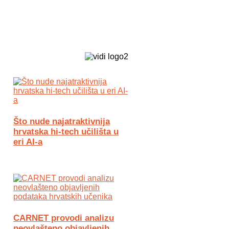
Biz Tech web portal powered by
Što nude najatraktivnija
hrvatska hi-tech učilišta u
eri AI-a
CARNET provodi analizu
neovlašteno objavljenih