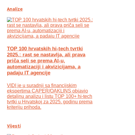
Analize
TOP 100 hrvatskih hi-tech tvrtki
2025.: rast se nastavlja, ali prava
priča seli se prema AI-u,
automatizaciji i akvizicijama, a
padaju IT agencije
VIDI je u suradnji sa financijskim
ekspertima CAPER/OAKLINS objavio
detaljnu analizu i listu TOP 100+ hi-tech
tvrtki u Hrvatskoj za 2025. godinu prema
kriteriju prihoda.
Vijesti