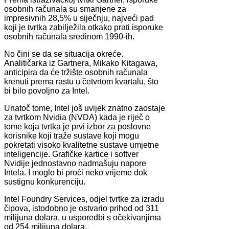
osobnih računala su smanjene za
impresivnih 28,5% u siječnju, najveći pad
koji je tvrtka zabilježila otkako prati isporuke
osobnih računala sredinom 1990-ih.
No čini se da se situacija okreće.
Analitičarka iz Gartnera, Mikako Kitagawa,
anticipira da će tržište osobnih računala
krenuti prema rastu u četvrtom kvartalu, što
bi bilo povoljno za Intel.
Unatoč tome, Intel još uvijek znatno zaostaje
za tvrtkom Nvidia (NVDA) kada je riječ o
tome koja tvrtka je prvi izbor za poslovne
korisnike koji traže sustave koji mogu
pokretati visoko kvalitetne sustave umjetne
inteligencije. Grafičke kartice i softver
Nvidije jednostavno nadmašuju napore
Intela. I moglo bi proći neko vrijeme dok
sustignu konkurenciju.
Intel Foundry Services, odjel tvrtke za izradu
čipova, istodobno je ostvario prihod od 311
milijuna dolara, u usporedbi s očekivanjima
od 254 milijuna dolara.