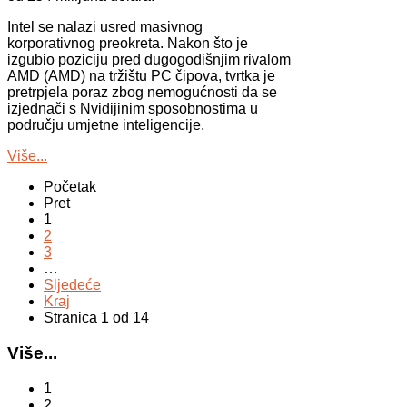
Intel se nalazi usred masivnog
korporativnog preokreta. Nakon što je
izgubio poziciju pred dugogodišnjim rivalom
AMD (AMD) na tržištu PC čipova, tvrtka je
pretrpjela poraz zbog nemogućnosti da se
izjednači s Nvidijinim sposobnostima u
području umjetne inteligencije.
Više...
Početak
Pret
1
2
3
…
Sljedeće
Kraj
Stranica 1 od 14
Više...
1
2