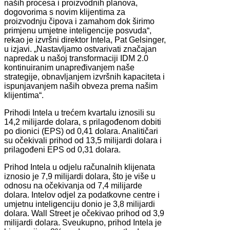
naših procesa i proizvodnih planova,
dogovorima s novim klijentima za
proizvodnju čipova i zamahom dok širimo
primjenu umjetne inteligencije posvuda“,
rekao je izvršni direktor Intela, Pat Gelsinger,
u izjavi. „Nastavljamo ostvarivati značajan
napredak u našoj transformaciji IDM 2.0
kontinuiranim unapređivanjem naše
strategije, obnavljanjem izvršnih kapaciteta i
ispunjavanjem naših obveza prema našim
klijentima“.
Prihodi Intela u trećem kvartalu iznosili su
14,2 milijarde dolara, s prilagođenom dobiti
po dionici (EPS) od 0,41 dolara. Analitičari
su očekivali prihod od 13,5 milijardi dolara i
prilagođeni EPS od 0,31 dolara.
Prihod Intela u odjelu računalnih klijenata
iznosio je 7,9 milijardi dolara, što je više u
odnosu na očekivanja od 7,4 milijarde
dolara. Intelov odjel za podatkovne centre i
umjetnu inteligenciju donio je 3,8 milijardi
dolara. Wall Street je očekivao prihod od 3,9
milijardi dolara. Sveukupno, prihod Intela je