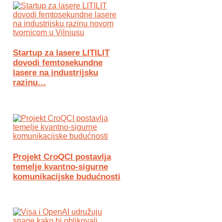
Startup za lasere LITILIT
dovodi femtosekundne
lasere na industrijsku
razinu…
Projekt CroQCI postavlja
temelje kvantno-sigurne
komunikacijske budućnosti