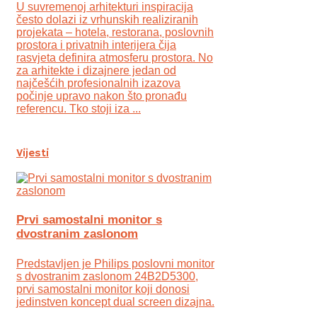
U suvremenoj arhitekturi inspiracija
često dolazi iz vrhunskih realiziranih
projekata – hotela, restorana, poslovnih
prostora i privatnih interijera čija
rasvjeta definira atmosferu prostora. No
za arhitekte i dizajnere jedan od
najčešćih profesionalnih izazova
počinje upravo nakon što pronađu
referencu. Tko stoji iza ...
Vijesti
Prvi samostalni monitor s
dvostranim zaslonom
Predstavljen je Philips poslovni monitor
s dvostranim zaslonom 24B2D5300,
prvi samostalni monitor koji donosi
jedinstven koncept dual screen dizajna.