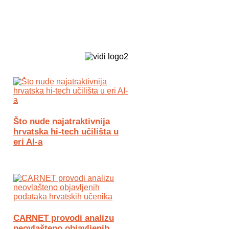
Biz Tech web portal powered by
Što nude najatraktivnija
hrvatska hi-tech učilišta u
eri AI-a
CARNET provodi analizu
neovlašteno objavljenih