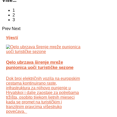
Više...
1
2
3
Prev
Next
Vijesti
Qelo ubrzava širenje mreže
punionica uoči turističke sezone
Dok broj električnih vozila na europskim
cestama kontinuirano raste,
infrastruktura za njihovo punjenje u
Hrvatskoj i dalje zaostaje za potrebama
tržišta, osobito tijekom ljetnih mjeseci
kada se promet na turističkim i
tranzitnim pravcima višestruko
povećava.