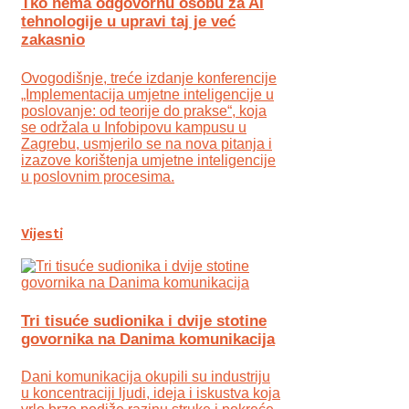
Tko nema odgovornu osobu za AI
tehnologije u upravi taj je već
zakasnio
Ovogodišnje, treće izdanje konferencije
„Implementacija umjetne inteligencije u
poslovanje: od teorije do prakse“, koja
se održala u Infobipovu kampusu u
Zagrebu, usmjerilo se na nova pitanja i
izazove korištenja umjetne inteligencije
u poslovnim procesima.
Vijesti
Tri tisuće sudionika i dvije stotine
govornika na Danima komunikacija
Dani komunikacija okupili su industriju
u koncentraciji ljudi, ideja i iskustva koja