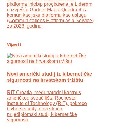
platforma Infobip proglašena je Liderom
u izvješću Gartner Magic Quadrant za
komunikacijsku platformu kao uslugu
(Communications Platform as a Service)
za 2026. godinu.
Vijesti
Novi američki studij iz kibernetičke
sigurnosti na hrvatskom tržištu
RIT Croatia, međunarodni kampus
američkog sveučilišta Rochester
Institute of Technology (RIT), pokreće
Cybersecurity, novi stručni
prijediplomski studij kibernetičke
sigurnosti.