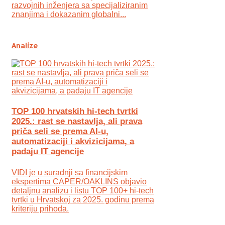
razvojnih inženjera sa specijaliziranim
znanjima i dokazanim globalni...
Analize
TOP 100 hrvatskih hi-tech tvrtki
2025.: rast se nastavlja, ali prava
priča seli se prema AI-u,
automatizaciji i akvizicijama, a
padaju IT agencije
VIDI je u suradnji sa financijskim
ekspertima CAPER/OAKLINS objavio
detaljnu analizu i listu TOP 100+ hi-tech
tvrtki u Hrvatskoj za 2025. godinu prema
kriteriju prihoda.