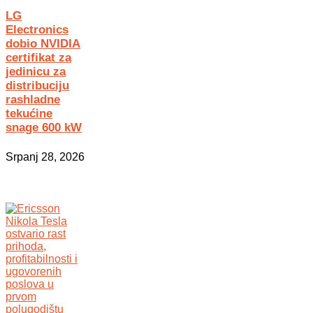
LG
Electronics
dobio NVIDIA
certifikat za
jedinicu za
distribuciju
rashladne
tekućine
snage 600 kW
Srpanj 28, 2026