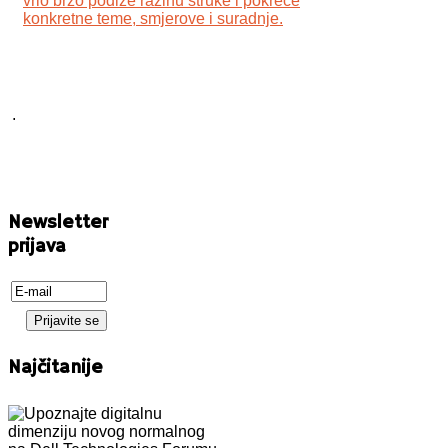
vrlo brzo podiže razinu struke i pokreće
konkretne teme, smjerove i suradnje.
.
Newsletter
prijava
Najčitanije