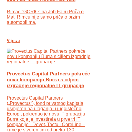
Rimac "GORIO" na Job Fairu Priča o
Mati Rimcu nije samo priča o brzim
automobilima.
Vijesti
Provectus Capital Partners pokreće
novu kompaniju Burra s ciljem
izgradnje regionalne IT grupacije
Provectus Capital Partners
(„Provectus“), fond privatnog kapitala
usmjeren na ulaganja u jugoistočnoj
Europi, pokrenuo je novu IT grupaciju
Burra koja je investirala u prve tri IT
kompanije - Devōt, Tactu i CoreLine –
čime je stvoren tim od preko 130