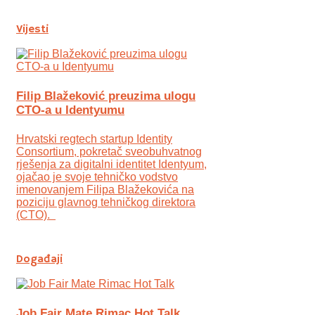
Vijesti
Filip Blažeković preuzima ulogu
CTO-a u Identyumu
Hrvatski regtech startup Identity
Consortium, pokretač sveobuhvatnog
rješenja za digitalni identitet Identyum,
ojаčao je svoje tehničko vodstvo
imenovanjem Filipa Blažekovića na
poziciju glavnog tehničkog direktora
(CTO).
Događaji
Job Fair Mate Rimac Hot Talk