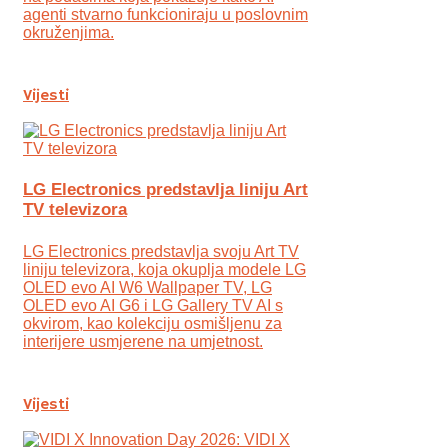
agenti stvarno funkcioniraju u poslovnim
okruženjima.
Vijesti
LG Electronics predstavlja liniju Art
TV televizora
LG Electronics predstavlja svoju Art TV
liniju televizora, koja okuplja modele LG
OLED evo AI W6 Wallpaper TV, LG
OLED evo AI G6 i LG Gallery TV AI s
okvirom, kao kolekciju osmišljenu za
interijere usmjerene na umjetnost.
Vijesti