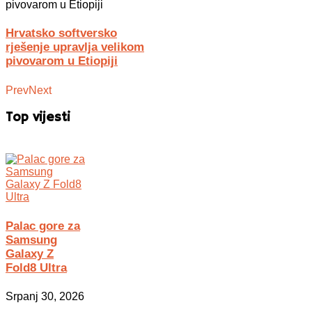
Hrvatsko softversko
rješenje upravlja velikom
pivovarom u Etiopiji
Prev
Next
Top vijesti
Palac gore za
Samsung
Galaxy Z
Fold8 Ultra
Srpanj 30, 2026