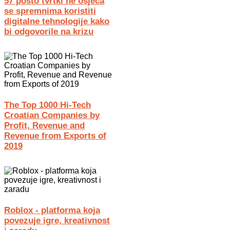
57 posto tvrtki ne osjeća
se spremnima koristiti
digitalne tehnologije kako
bi odgovorile na krizu
The Top 1000 Hi-Tech
Croatian Companies by
Profit, Revenue and
Revenue from Exports of
2019
Roblox - platforma koja
povezuje igre, kreativnost