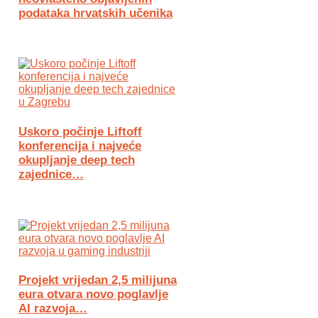
podataka hrvatskih učenika
Uskoro počinje Liftoff
konferencija i najveće
okupljanje deep tech
zajednice…
Projekt vrijedan 2,5 milijuna
eura otvara novo poglavlje
AI razvoja…