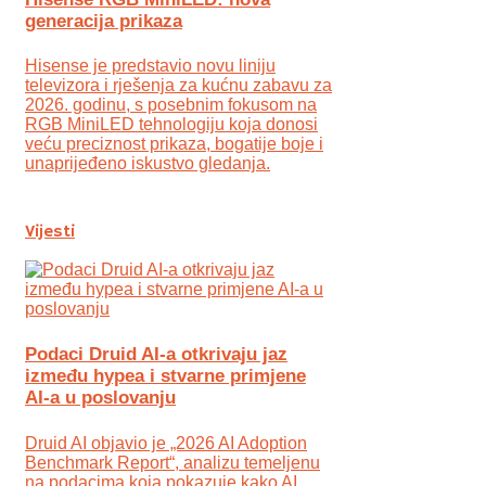
generacija prikaza
Hisense je predstavio novu liniju
televizora i rješenja za kućnu zabavu za
2026. godinu, s posebnim fokusom na
RGB MiniLED tehnologiju koja donosi
veću preciznost prikaza, bogatije boje i
unaprijeđeno iskustvo gledanja.
Vijesti
Podaci Druid AI-a otkrivaju jaz
između hypea i stvarne primjene
AI-a u poslovanju
Druid AI objavio je „2026 AI Adoption
Benchmark Report“, analizu temeljenu
na podacima koja pokazuje kako AI