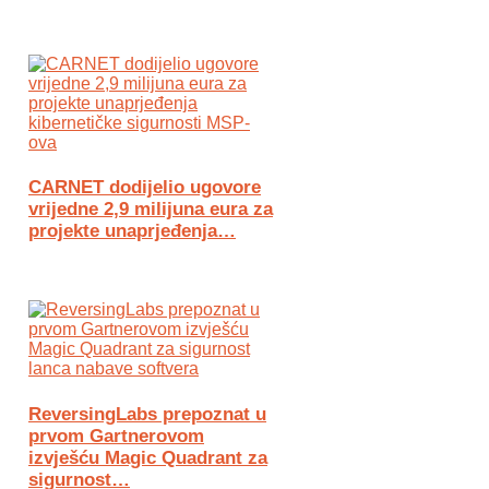
CARNET dodijelio ugovore
vrijedne 2,9 milijuna eura za
projekte unaprjeđenja…
ReversingLabs prepoznat u
prvom Gartnerovom
izvješću Magic Quadrant za
sigurnost…