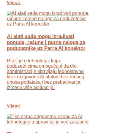
Vijesti
AI alati sada mogu izrađivati
ponude, račune i putne naloge za
poduzetnike uz Parra AI konektor
Riječ je o tehnologiji koja
poduzetnicima omogućuje da dio
administracije obavljaju jednostavno
kroz razgovor s AI alatom bez ručnog
unosa podataka i bez prebacivanja
između više aplikacija.
Vijesti