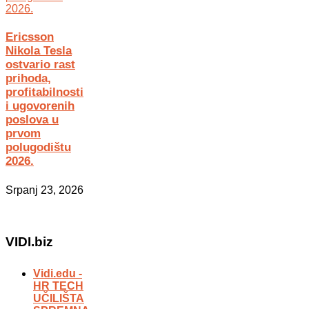
Ericsson
Nikola Tesla
ostvario rast
prihoda,
profitabilnosti
i ugovorenih
poslova u
prvom
polugodištu
2026.
Srpanj 23, 2026
VIDI.biz
Vidi.edu -
HR TECH
UČILIŠTA