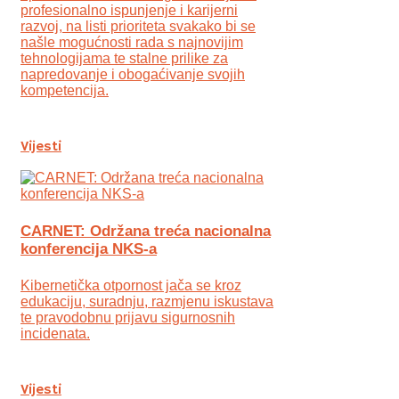
profesionalno ispunjenje i karijerni
razvoj, na listi prioriteta svakako bi se
našle mogućnosti rada s najnovijim
tehnologijama te stalne prilike za
napredovanje i obogaćivanje svojih
kompetencija.
Vijesti
CARNET: Održana treća nacionalna
konferencija NKS-a
Kibernetička otpornost jača se kroz
edukaciju, suradnju, razmjenu iskustava
te pravodobnu prijavu sigurnosnih
incidenata.
Vijesti