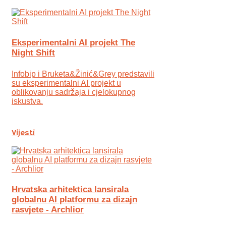
Eksperimentalni AI projekt The
Night Shift
Infobip i Bruketa&Žinić&Grey predstavili
su eksperimentalni AI projekt u
oblikovanju sadržaja i cjelokupnog
iskustva.
Vijesti
Hrvatska arhitektica lansirala
globalnu AI platformu za dizajn
rasvjete - Archlior